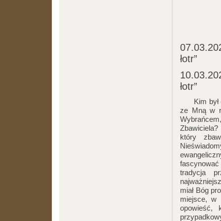
07.03.202
łotr”
10.03.202
łotr”
Kim był czł
ze Mną w r
Wybrańcem,
Zbawiciela?
który zbaw
Nieświadom
ewangelic
fascynować t
tradycja 
najważniejs
miał Bóg pr
miejsce, w 
opowieść, 
przypadko