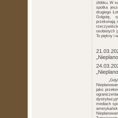
żłóbku. W s
spotka jes
drugiego Ło
Golgotę, s
przekonają 
rzeczywiści
osobistych p
To piękny i 
21.03.202
„Nieplan
24.03.202
„Nieplan
„Gdybyś m
Nieplanowan
jako przeł
ograniczen
dystrybucy
mediach spo
amerykańs
Nieplanowane
Tymczasem 