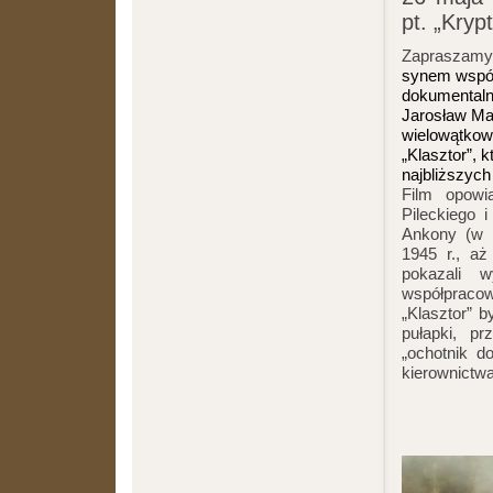
pt. „Kryp
Zapraszamy 
synem współp
dokumentalny
Jarosław Mań
wielowątkowe
„Klasztor”, 
najbliższyc
Film opowi
Pileckiego i
Ankony (w 
1945 r., a
pokazali w
współpracow
„Klasztor” b
pułapki, pr
„ochotnik d
kierownictw