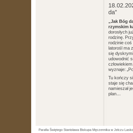
18.02.202
da”
„Jak Bóg d
rzymskim ka
dorosłych j
rodzinę. Prz
rodzinie coś
latorośl ma
się dyskrym
udowodnić so
człowiekiem.
wyznaje: „P
Tu kończy s
staje się ch
namieszał j
plan…
Parafia Świętego Stanisława Biskupa Męczennika w Jelczu Lask