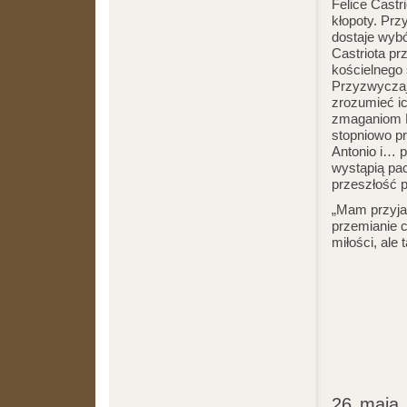
Felice Castr
kłopoty. Pr
dostaje wybó
Castriota pr
kościelnego 
Przyzwyczaj
zrozumieć i
zmaganiom F
stopniowo pr
Antonio i… p
wystąpią pac
przeszłość
„Mam przyjac
przemianie c
miłości, ale
26 maja 