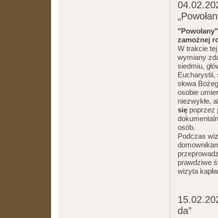
04.02.202
„Powołan
"Powołany
zamożnej r
W trakcie te
wymiany zda
siedmiu, głó
Eucharystii,
słowa Bożeg
osobie umie
niezwykłe, a
się
poprzez 
dokumentaln
osób.
Podczas wiz
domownikami,
przeprowadz
prawdziwe ś
wizyta kapł
15.02.202
da”