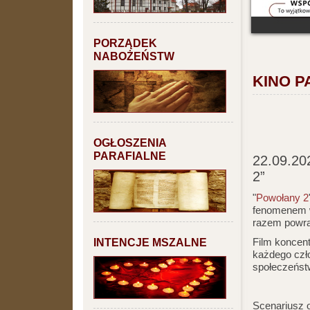
PORZĄDEK
NABOŻEŃSTW
KINO P
OGŁOSZENIA
PARAFIALNE
22.09.202
2”
"
Powołany 2
fenomenem w 
razem powra
INTENCJE MSZALNE
Film koncent
każdego czł
społeczeństw
Scenariusz 