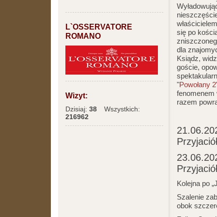
Wyładowując
nieszczęście
właścicielem
L`OSSERVATORE
się po kośc
ROMANO
zniszczonego
dla znajomy
Ksiądz, widz
goście, opow
spektakularne
"
Powołany 2
fenomenem w 
Wizyt:
razem powra
Dzisiaj:
38
Wszystkich:
216962
21.06.20
Przyjació
23.06.202
Przyjació
Kolejna po 
Szalenie za
obok szczer