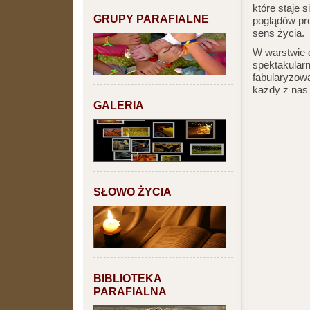
które staje 
GRUPY PARAFIALNE
poglądów pr
sens życia.
W warstwie d
spektakular
fabularyzowa
każdy z nas 
GALERIA
SŁOWO ŻYCIA
BIBLIOTEKA
PARAFIALNA