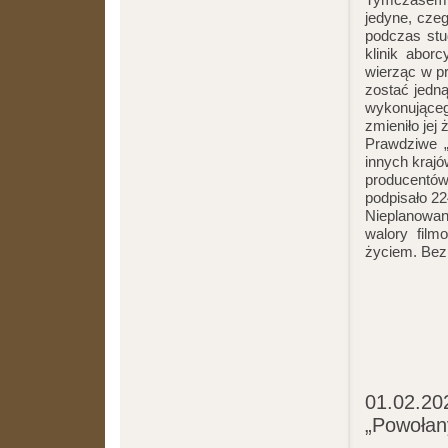
jedyne, cze
podczas stu
klinik abor
wierząc w p
zostać jedną
wykonującego
zmieniło je
Prawdziwe „
innych kraj
producentó
podpisało 224
Nieplanowane
walory film
życiem. Bez 
01.02.202
„Powołan