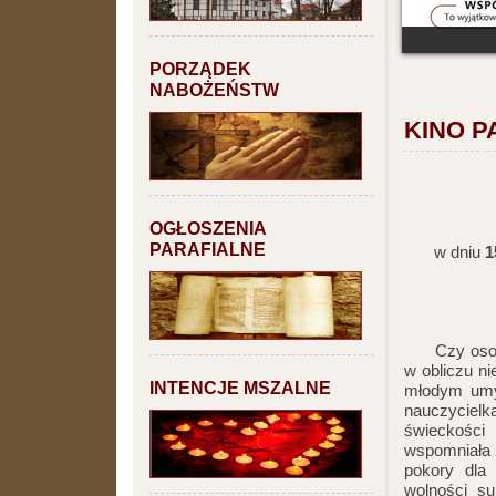
PORZĄDEK
NABOŻEŃSTW
KINO P
OGŁOSZENIA
PARAFIALNE
w dniu
1
Czy osoba 
w obliczu n
INTENCJE MSZALNE
młodym umy
nauczyciel
świeckości
wspomniała 
pokory dla
wolności su