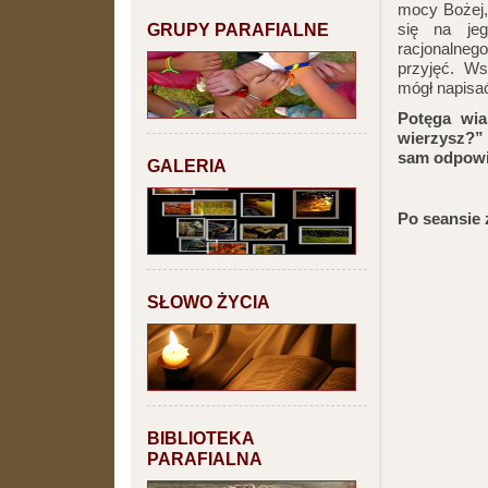
mocy Bożej, 
GRUPY PARAFIALNE
się na je
racjonalneg
przyjęć. Ws
mógł napisać
Potęga wia
wierzysz?” 
sam odpowi
GALERIA
Po seansie 
SŁOWO ŻYCIA
BIBLIOTEKA
PARAFIALNA