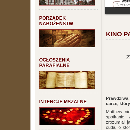
PORZĄDEK
NABOŻEŃSTW
KINO P
Z
OGŁOSZENIA
PARAFIALNE
Prawdziwa
INTENCJE MSZALNE
darze, któr
Matthew ni
spotkanie
zrozumiał, 
cuda, o któ