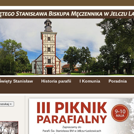
Święty Stanisław
Historia parafii
I Komunia
Poradnia