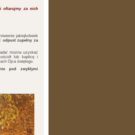
i ofiarujmy za nich
ówienie jakiejkolwiek
ć
odpust zupełny za
pada/ można uzyskać
ościół lub kaplicę i
jach Ojca świętego.
nie pod zwykłymi