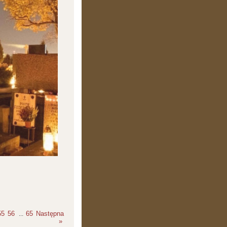
55
56
65
Następna
...
»