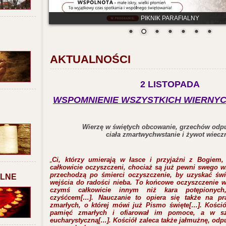
PIKNIK PARAFIALNY
AKTUALNOŚCI
2 LISTOPADA
WSPOMNIENIE WSZYSTKICH WIERNY
Wierzę w świętych obcowanie, grzechów odp
ciała zmartwychwstanie i żywot wiecz
„
Ci, którzy umierają w łasce i przyjaźni z Bogiem,
całkowicie oczyszczeni, chociaż są już pewni swego w
przechodzą po śmierci oczyszczenie, by uzyskać św
ALNE
wejścia do radości nieba. To końcowe oczyszczenie wy
czymś całkowicie innym niż kara potępionych
czyśćcem[…]. Nauczanie to opiera się także na pr
zmarłych, o której mówi już Pismo święte[…]. Kośció
pamięć zmarłych i ofiarował im pomoce, a w szc
eucharystyczną[…]. Kościół zaleca także jałmużnę, odpu