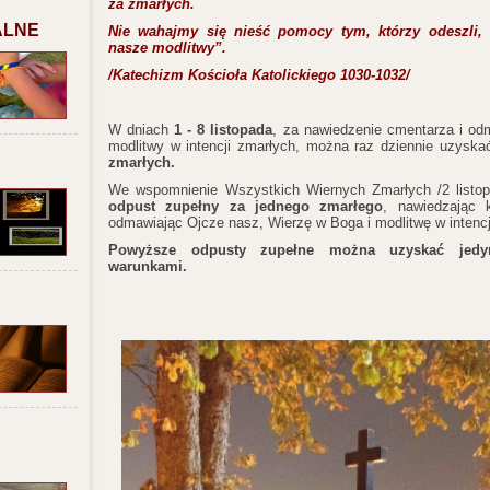
za zmarłych.
ALNE
Nie wahajmy się nieść pomocy tym, którzy odeszli, 
nasze modlitwy”.
/Katechizm Kościoła Katolickiego 1030-1032/
W dniach
1 - 8 listopada
, za nawiedzenie cmentarza i odm
modlitwy w intencji zmarłych, można raz dziennie uzyska
zmarłych.
We wspomnienie Wszystkich Wiernych Zmarłych /2 listo
odpust zupełny za jednego zmarłego
, nawiedzając k
odmawiając Ojcze nasz, Wierzę w Boga i modlitwę w intenc
Powyższe odpusty zupełne można uzyskać jedy
warunkami.