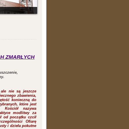
CH ZMARŁYCH
uszczenie,
ny.
 ale nie są jeszcze
iecznego zbawienia,
iętość konieczną do
branych, które jest
, Kościół nazywa
aktyce modlitwy za
ł od początku czcił
zególności Ofiarę
sty i dzieła pokutne