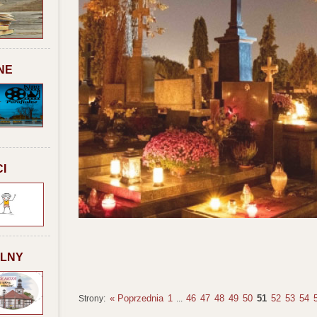
NE
I
ALNY
« Poprzednia
1
46
47
48
49
50
51
52
53
54
Strony:
...