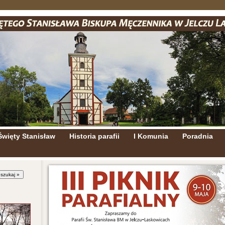
Święty Stanisław
Historia parafii
I Komunia
Poradnia