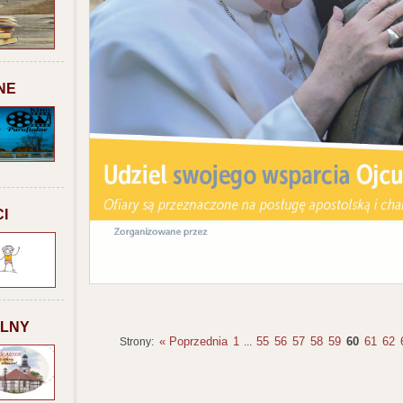
NE
I
ALNY
« Poprzednia
1
55
56
57
58
59
60
61
62
Strony:
...