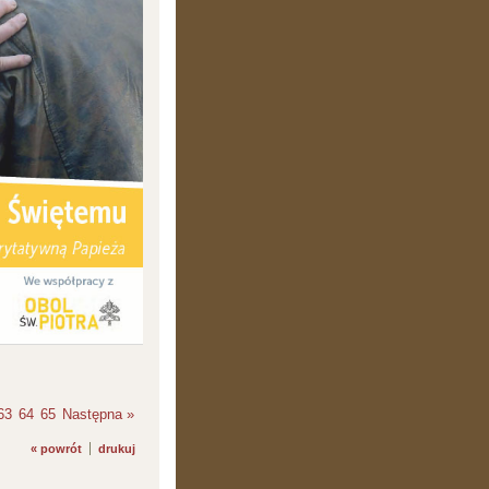
63
64
65
Następna »
« powrót
drukuj