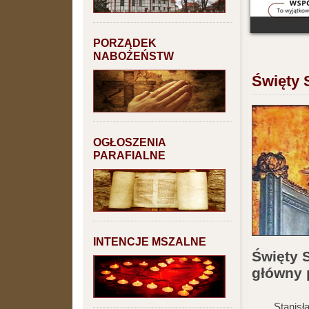
PORZĄDEK
NABOŻEŃSTW
Święty 
OGŁOSZENIA
PARAFIALNE
INTENCJE MSZALNE
Święty 
główny 
Stanisław u