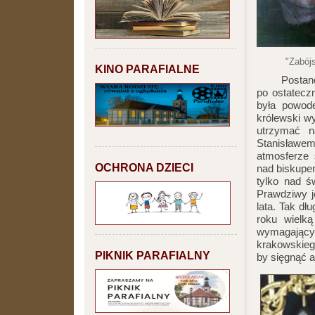
"Zabój
KINO PARAFIALNE
Postanowił
po ostatecz
była powod
królewski wy
utrzymać n
Stanisławem 
atmosferze 
OCHRONA DZIECI
nad biskupem
tylko nad ś
Prawdziwy j
lata. Tak d
roku wielk
wymagający 
krakowskieg
PIKNIK PARAFIALNY
by sięgnąć a