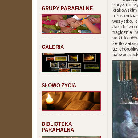
Paryżu otrz
GRUPY PARAFIALNE
krakowskim
miłosierdz
wszystko, co
Jak doszło 
tragicznie 
setki foliał
że tło zatar
GALERIA
aż chorobli
patrzeć spok
SŁOWO ŻYCIA
BIBLIOTEKA
PARAFIALNA