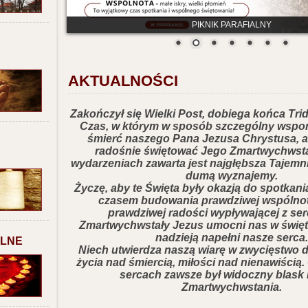
PIKNIK PARAFIALNY
AKTUALNOŚCI
Zakończył się Wielki Post, dobiega końca Tr
Czas, w którym w sposób szczególny wspo
śmierć naszego Pana Jezusa Chrystusa,
a
radośnie świętować Jego Zmartwychwsta
wydarzeniach zawarta jest najgłębsza Tajemni
dumą wyznajemy.
Życzę, aby te Święta były okazją do spotkania
czasem budowania prawdziwej wspólnot
prawdziwej radości wypływającej z ser
Zmartwychwstały Jezus umocni nas w święt
nadzieją napełni nasze serca.
ALNE
Niech utwierdza naszą wiarę w zwycięstwo d
życia nad śmiercią, miłości nad nienawiścią.
sercach zawsze był widoczny
blask 
Zmartwychwstania.