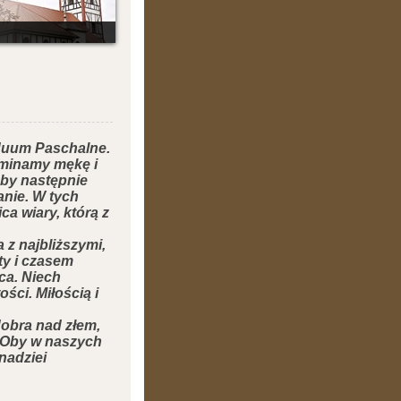
iduum Paschalne.
minamy mękę i
by następnie
nie.
W tych
ca wiary,
którą z
 z najbliższymi,
y i czasem
ca.
Niech
ości.
Miłością i
obra nad złem,
Oby w naszych
nadziei