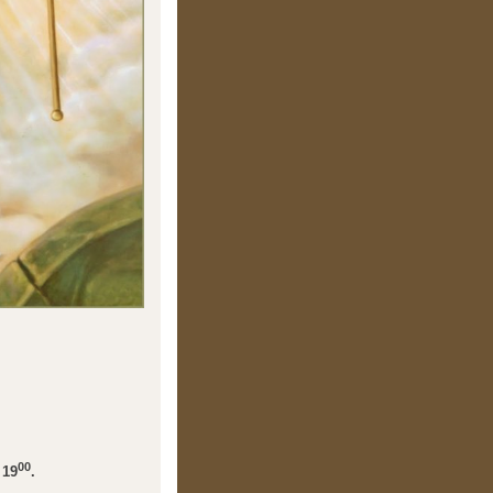
00
 19
.