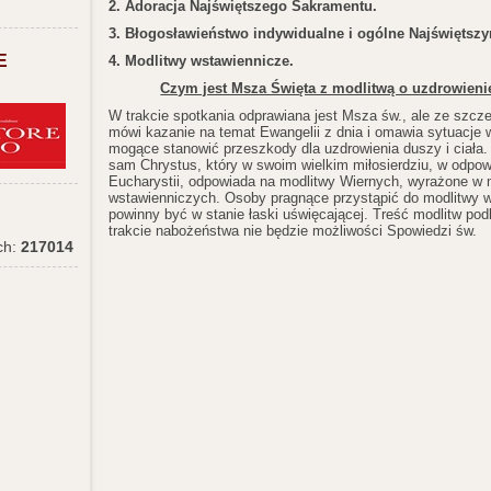
2. Adoracja Najświętszego Sakramentu.
3. Błogosławieństwo indywidualne i ogólne Najświęts
E
4. Modlitwy wstawiennicze.
Czym jest Msza Święta z modlitwą o uzdrowieni
W trakcie spotkania odprawiana jest Msza św., ale ze szcz
mówi kazanie na temat Ewangelii z dnia i omawia sytuacje 
mogące stanowić przeszkody dla uzdrowienia duszy i ciała.
sam Chrystus, który w swoim wielkim miłosierdziu, w odpo
Eucharystii, odpowiada na modlitwy Wiernych, wyrażone w 
wstawienniczych. Osoby pragnące przystąpić do modlitwy w
powinny być w stanie łaski uświęcającej. Treść modlitw pod
trakcie nabożeństwa nie będzie możliwości Spowiedzi św.
ch:
217014