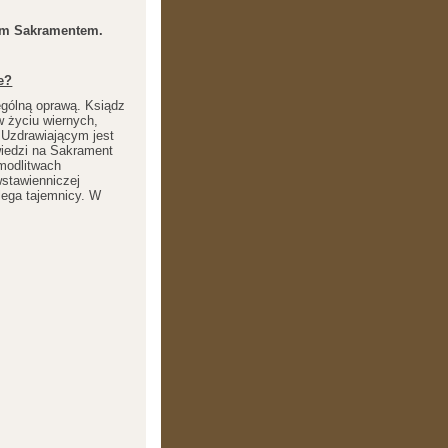
zym Sakramentem.
e?
ególną oprawą. Ksiądz
w życiu wiernych,
 Uzdrawiającym jest
wiedzi na Sakrament
modlitwach
stawienniczej
lega tajemnicy. W