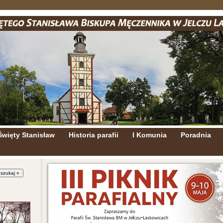
Święty Stanisław
Historia parafii
I Komunia
Poradnia