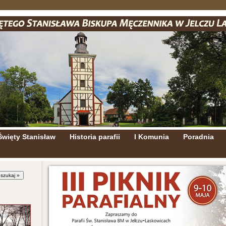
Święty Stanisław
Historia parafii
I Komunia
Poradnia