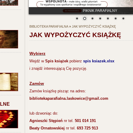
PIKNIK PARAFIALNY
BIBLIOTEKA PARAFIALNA
»
JAK WYPOŻYCZYĆ KSIĄŻKĘ
JAK WYPOŻYCZYĆ KSIĄŻKĘ
Wybierz
Wejdź w
Spis książek
pobierz
spis ksiazek.xlsx
i znajdź interesującą Cię pozycję.
Zamów
Zamów książkę pisząc na adres:
bibliotekaparafialna.laskowice@gmail.com
ALNE
lub dzwoniąc do:
Agnieszki Stępień
nr tel.
501 014 191
Beaty Ornatowskiej
nr tel.
693 725 913