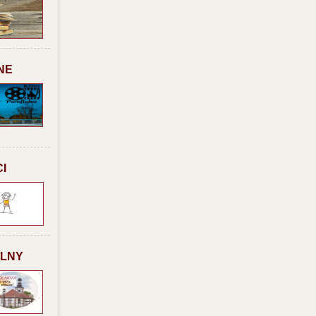
NE
I
ALNY