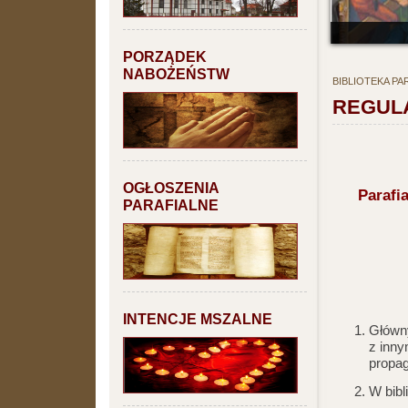
PORZĄDEK
NABOŻEŃSTW
BIBLIOTEKA PA
REGUL
OGŁOSZENIA
Parafi
PARAFIALNE
INTENCJE MSZALNE
Główny
z inny
propag
W bibl