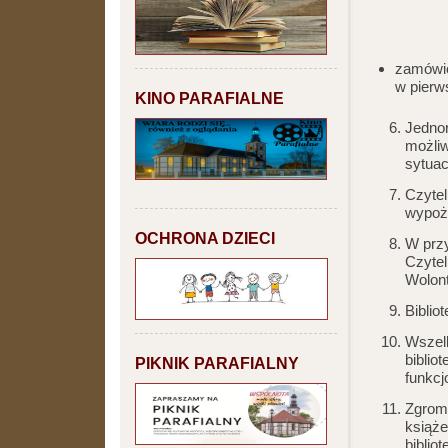
zamówio
w pierws
KINO PARAFIALNE
Jedno
możliw
sytuac
Czytel
wypoży
OCHRONA DZIECI
W przy
Czytel
Wolont
Biblio
Wszelk
biblio
PIKNIK PARAFIALNY
funkcj
Zgroma
książe
biblio