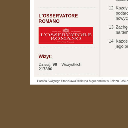
Każdy,
podaro
L`OSSERVATORE
nowyc
ROMANO
Zachęc
na tem
Każdeg
jego p
Wizyt:
Dzisiaj:
98
Wszystkich:
217396
Parafia Świętego Stanisława Biskupa Męczennika w Jelczu Lask