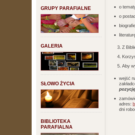
o tematy
GRUPY PARAFIALNE
o posta
biografi
literatu
GALERIA
Z Bibl
Korzys
Aby w
wejść n
SŁOWO ŻYCIA
zakładc
pozycję
zamówić
adres:
b
dni rob
BIBLIOTEKA
PARAFIALNA