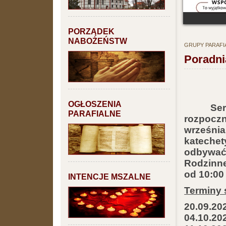
PORZĄDEK
NABOŻEŃSTW
GRUPY PARAFI
Poradni
OGŁOSZENIA
Seria n
PARAFIALNE
rozpoczn
wrześni
kateche
odbywać
Rodzinn
od 10:00
INTENCJE MSZALNE
Terminy 
20.09.20
04.10.20