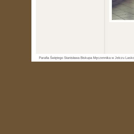
Parafia Świętego Stanisława Biskupa Męczennika w Jelczu Lask